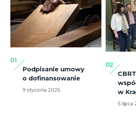
01
02
Podpisanie umowy
CBRT
o dofinansowanie
współ
9 stycznia 2025
w Kr
5 lipca