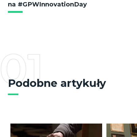
na #GPWInnovationDay
01
Podobne artykuły