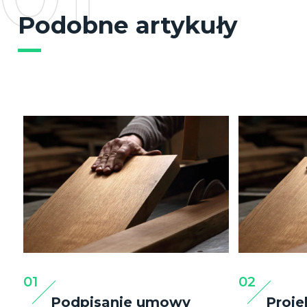
Podobne artykuły
01
02
Podpisanie umowy
Proj