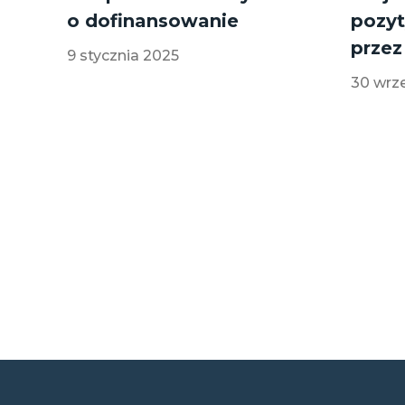
o dofinansowanie
pozyt
prze
9 stycznia 2025
30 wrz